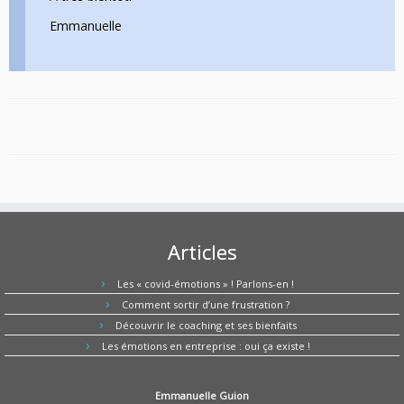
Emmanuelle
Articles
Les « covid-émotions » ! Parlons-en !
Comment sortir d’une frustration ?
Découvrir le coaching et ses bienfaits
Les émotions en entreprise : oui ça existe !
Emmanuelle Guion