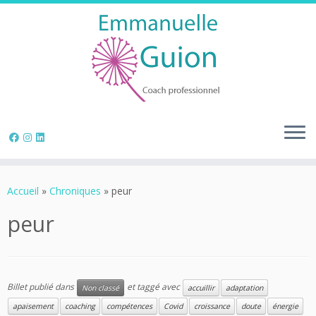
Skip
to
Accueil
»
Chroniques
»
peur
content
peur
Billet publié dans
et taggé avec
Non classé
accuillir
adaptation
apaisement
coaching
compétences
Covid
croissance
doute
énergie