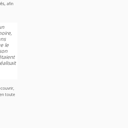
és,
afin
un
noire,
ans
e le
sson
étaient
éalisait
couvrir,
 en toute