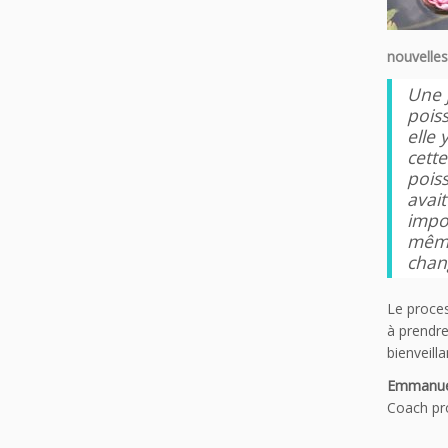
nouvelles
Une 
pois
elle
cett
pois
avait
impos
même 
chan
Le proces
à prendre
bienveill
Emmanuel
Coach pr