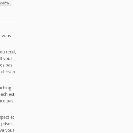
aching
r vous
du recul
,
Il vous
vez pas
il est à
.
aching
oach
est
nce pas
.
spect
et
s
prises
 va vous