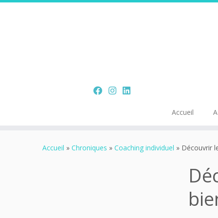
Accueil
A
Skip
to
Accueil
»
Chroniques
»
Coaching individuel
»
Découvrir l
content
Déc
bie