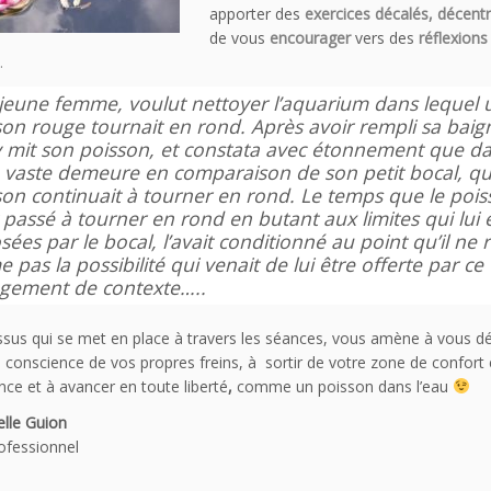
apporter des
exercices décalés, décentr
de vous
encourager
vers des
réflexions
.
jeune femme, voulut nettoyer l’aquarium dans lequel 
son rouge tournait en rond. Après avoir rempli sa baig
 y mit son poisson, et constata avec étonnement que d
e vaste demeure en comparaison de son petit bocal, qu
son continuait à tourner en rond. Le temps que le poi
 passé à tourner en rond en butant aux limites qui lui 
ées par le bocal, l’avait conditionné au point qu’il ne r
pas la possibilité qui venait de lui être offerte par ce
gement de contexte…..
sus qui se met en place à travers les séances, vous amène à vous dé
 conscience de vos propres freins, à sortir de votre zone de confort
ance et à avancer en toute liberté
,
comme un poisson dans l’eau
le Guion
ofessionnel