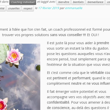
ié dans
et taggé avec
Coaching individuel
bien-être
bienfaits
bienveillance
co
le
17 février 2019
par
emmanuelle
lité
cruseilles
respect
ment à l’idée que l’on s’en fait, un coach professionnel est formé pou
 trouver vos propres solutions
sans vous conseiller
!!!! Et OUI !
Il est juste là pour vous aider à
prendre 
vous sortir un instant la tête du guidon. 
pose les questions auxquelles vous n’a
encore pensé, tout simplement parce qu’
l’extérieur de la situation que vous vivez
Et c’est comme cela que le
véritable co
est
pertinent
et
performant
; quand le
c
complètement
neutre
et
ne vous influe
Il fait émerger votre potentiel et vous
accompagne vers vos objectifs avec
re
confidentialité
. Pour vous amener à de
de conscience
, au-delà des questions il